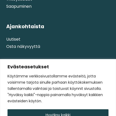
Saapuminen
Ajankohtaista
Uutiset
Osta näkyvyyttä
Palvelut
Evästeasetukset
Käytämme verkkosivustollamme evästeitä, jotta
Palvelut
voisimme tarjota sinulle parhaan käyttökokemuksen
Tapahtumat
tallentamalla valintasi ja toistuvat käynnit sivustolla.
"Hyväksy kaikki"-nappia painamalla hyväksyt kaikkien
evästeiden käytön.
Ilves Edustus Oy
Ilves-Hockey Oy
Hyväksy kaikki