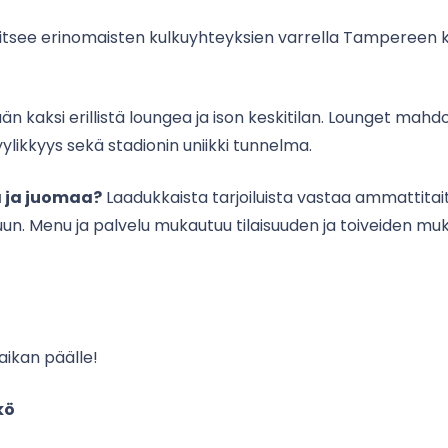
tsee erinomaisten kulkuyhteyksien varrella Tampereen k
n kaksi erillistä loungea ja ison keskitilan. Lounget mahdo
ylikkyys sekä stadionin uniikki tunnelma.
a ja juomaa?
Laadukkaista tarjoiluista vastaa ammattit
uun. Menu ja palvelu mukautuu tilaisuuden ja toiveiden m
aikan päälle!
kö