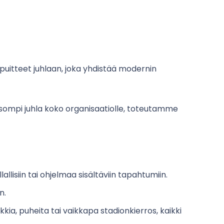
puitteet juhlaan, joka yhdistää modernin
tai isompi juhla koko organisaatiolle, toteutamme
llallisiin tai ohjelmaa sisältäviin tapahtumiin.
n.
kia, puheita tai vaikkapa stadionkierros, kaikki