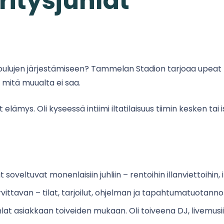
ritysjuhlat
ujoulujen järjestämiseen? Tammelan Stadion tarjoaa upeat 
 mitä muualta ei saa.
vat elämys. Oli kyseessä intiimi iltatilaisuus tiimin kesken 
at soveltuvat monenlaisiin juhliin – rentoihin illanviettoihin, i
ittavan – tilat, tarjoilut, ohjelman ja tapahtumatuotanno
lat asiakkaan toiveiden mukaan. Oli toiveena DJ, livemusiik