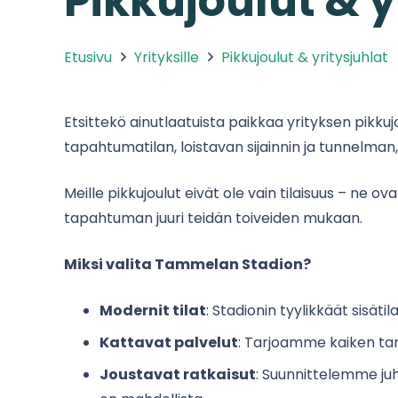
Pikkujoulut & y
Etusivu
Yrityksille
Pikkujoulut & yritysjuhlat
Etsittekö ainutlaatuista paikkaa yrityksen pikk
tapahtumatilan, loistavan sijainnin ja tunnelman,
Meille pikkujoulut eivät ole vain tilaisuus – ne o
tapahtuman juuri teidän toiveiden mukaan.
Miksi valita Tammelan Stadion?
Modernit tilat
: Stadionin tyylikkäät sisätil
Kattavat palvelut
: Tarjoamme kaiken tarv
Joustavat ratkaisut
: Suunnittelemme juh