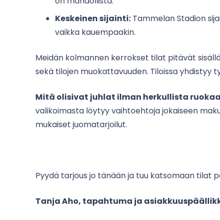
on mahdollista.
Keskeinen sijainti:
Tammelan Stadion sijai
vaikka kauempaakin.
Meidän kolmannen kerrokset tilat pitävät sisällää
sekä tilojen muokattavuuden. Tiloissa yhdistyy ty
Mitä olisivat juhlat ilman herkullista ruoka
valikoimasta löytyy vaihtoehtoja jokaiseen mak
mukaiset juomatarjoilut.
Pyydä tarjous jo tänään ja tuu katsomaan tilat p
Tanja Aho, tapahtuma ja asiakkuuspäällik