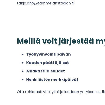
tanja.aho@tammelanstadion.fi
Meillä voit järjestää m
Työhyvinvointipäivän
Kauden päättäjäiset
Asiakastilaisuudet
Henkilöstön merkkipäivät
Ota rohkeasti yhteyttä ja luodaan yrityksellesi 