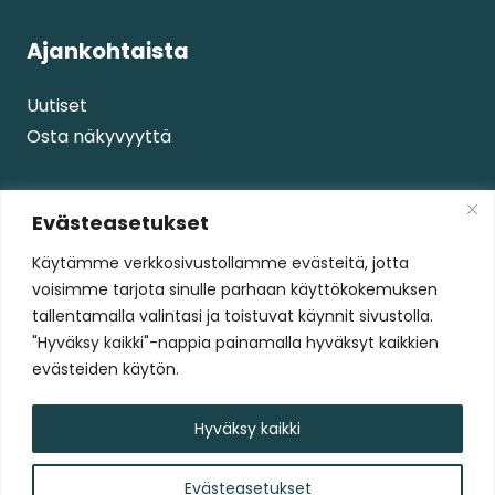
Ajankohtaista
Uutiset
Osta näkyvyyttä
Palvelut
Evästeasetukset
Käytämme verkkosivustollamme evästeitä, jotta
Palvelut
voisimme tarjota sinulle parhaan käyttökokemuksen
Tapahtumat
tallentamalla valintasi ja toistuvat käynnit sivustolla.
"Hyväksy kaikki"-nappia painamalla hyväksyt kaikkien
evästeiden käytön.
Ilves Edustus Oy
Ilves-Hockey Oy
Hyväksy kaikki
JKMM Arkkitehtitoimisto
Evästeasetukset