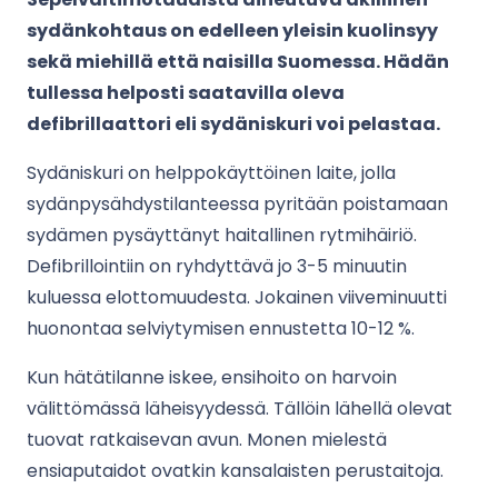
sydänkohtaus on edelleen yleisin kuolinsyy
sekä miehillä että naisilla Suomessa. Hädän
tullessa helposti saatavilla oleva
defibrillaattori eli sydäniskuri voi pelastaa.
Sydäniskuri on helppokäyttöinen laite, jolla
sydänpysähdystilanteessa pyritään poistamaan
sydämen pysäyttänyt haitallinen rytmihäiriö.
Defibrillointiin on ryhdyttävä jo 3-5 minuutin
kuluessa elottomuudesta. Jokainen viiveminuutti
huonontaa selviytymisen ennustetta 10-12 %.
Kun hätätilanne iskee, ensihoito on harvoin
välittömässä läheisyydessä. Tällöin lähellä olevat
tuovat ratkaisevan avun. Monen mielestä
ensiaputaidot ovatkin kansalaisten perustaitoja.