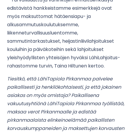
edistävistä hankkeistamme esimerkkejä ovat
myös maksuttomat hätäensiapu- ja
alkusammutuskoulutuksemme,
liikenneturvallisuusluentomme,
sammutintarkastukset, heijastinliivilahjoitukset
kouluihin ja päiväkoteihin sekä lahjoitukset
yleishyödyllisten yhteisöjen hyväksi LähiLahjoitus-
rahastomme turvin, Taina Hiltunen kertoo.
Tiesitkö, että LähiTapiola Pirkanmaa palvelee
paikallisesti ja henkilökohtaisesti, ja että jokainen
asiakas on myös omistaja? Paikallisena
vakuutusyhtiönä LähiTapiola Pirkanmaa työllistää,
maksaa verot Pirkanmaalle ja edistää
pirkanmaalaista elinkeinoelämää paikallisten
korvauskumppaneiden ja maksettujen korvausten