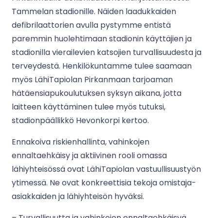
Tammelan stadionille. Näiden laadukkaiden
defibrilaattorien avulla pystymme entistä
paremmin huolehtimaan stadionin käyttäjien ja
stadionilla vierailevien katsojien turvallisuudesta ja
terveydestä. Henkilökuntamme tulee saamaan
myös LähiTapiolan Pirkanmaan tarjoaman
hätäensiapukoulutuksen syksyn aikana, jotta
laitteen käyttäminen tulee myös tutuksi,
stadionpäällikkö Hevonkorpi kertoo.
Ennakoiva riskienhallinta, vahinkojen
ennaltaehkäisy ja aktiivinen rooli omassa
lähiyhteisössä ovat LähiTapiolan vastuullisuustyön
ytimessä. Ne ovat konkreettisia tekoja omistaja-
asiakkaiden ja lähiyhteisön hyväksi.
– Turvallisuutta ja vahinkojen ennaltaehkäisyä