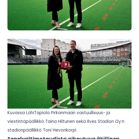
Kuvassa LähiTapiola Pirkanmaan vastuullisuus- ja
viestintäpäällikkö Taina Hiltunen sekä Ilves Stadion Oy:n
stadionpäällikkö Toni Hevonkorpi
Sepelvaltimotaudista aiheutuva äkillinen