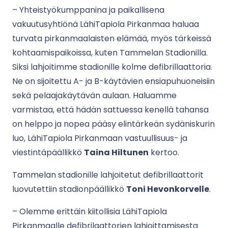
– Yhteistyökumppanina ja paikallisena
vakuutusyhtiönä LähiTapiola Pirkanmaa haluaa
turvata pirkanmaalaisten elämää, myös tärkeissä
kohtaamispaikoissa, kuten Tammelan Stadionilla.
Siksi lahjoitimme stadionille kolme defibrillaattoria.
Ne on sijoitettu A- ja B-käytävien ensiapuhuoneisiin
sekä pelaajakäytävän aulaan. Haluamme
varmistaa, että hädän sattuessa kenellä tahansa
on helppo ja nopea pääsy elintärkeän sydäniskurin
luo, LähiTapiola Pirkanmaan vastuullisuus- ja
viestintäpäällikkö
Taina Hiltunen
kertoo.
Tammelan stadionille lahjoitetut defibrillaattorit
luovutettiin stadionpäällikkö
Toni Hevonkorvelle
.
– Olemme erittäin kiitollisia LähiTapiola
Pirkanmaalle defibrilaattorien lahjoittamisesta