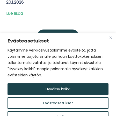
20.1.2026
Lue lisää
Lataa lisää
Evästeasetukset
Käytämme verkkosivustollamme evästeitä, jotta
voisimme tarjota sinulle parhaan käyttökokemuksen
Liity Tammelan Stadionin
tallentamalla valintasi ja toistuvat käynnit sivustolla.
uutiskirjelistalle
"Hyväksy kaikki"-nappia painamalla hyväksyt kaikkien
evästeiden käytön.
Liity nyt!
Hyväksy kaikki
Evästeasetukset
Tammelan Stadion