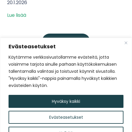
20.1.2026
Lue lisää
Lataa lisää
Evästeasetukset
Käytämme verkkosivustollamme evästeitä, jotta
voisimme tarjota sinulle parhaan käyttökokemuksen
Liity Tammelan Stadionin
tallentamalla valintasi ja toistuvat käynnit sivustolla.
uutiskirjelistalle
"Hyväksy kaikki"-nappia painamalla hyväksyt kaikkien
evästeiden käytön.
Liity nyt!
Hyväksy kaikki
Evästeasetukset
Tammelan Stadion