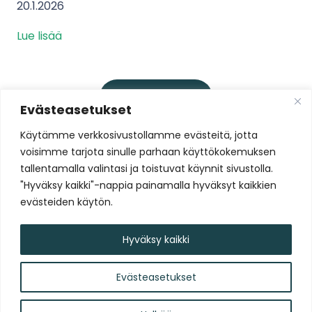
20.1.2026
Lue lisää
Lataa lisää
Evästeasetukset
Käytämme verkkosivustollamme evästeitä, jotta
voisimme tarjota sinulle parhaan käyttökokemuksen
Liity Tammelan Stadionin
tallentamalla valintasi ja toistuvat käynnit sivustolla.
uutiskirjelistalle
"Hyväksy kaikki"-nappia painamalla hyväksyt kaikkien
evästeiden käytön.
Liity nyt!
Hyväksy kaikki
Evästeasetukset
Tammelan Stadion