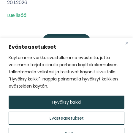
20.1.2026
Lue lisää
Lataa lisää
Evästeasetukset
Käytämme verkkosivustollamme evästeitä, jotta
voisimme tarjota sinulle parhaan käyttökokemuksen
Liity Tammelan Stadionin
tallentamalla valintasi ja toistuvat käynnit sivustolla.
uutiskirjelistalle
"Hyväksy kaikki"-nappia painamalla hyväksyt kaikkien
evästeiden käytön.
Liity nyt!
Hyväksy kaikki
Evästeasetukset
Tammelan Stadion