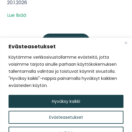
20.1.2026
Lue lisää
Lataa lisää
Evästeasetukset
Käytämme verkkosivustollamme evästeitä, jotta
voisimme tarjota sinulle parhaan käyttökokemuksen
Liity Tammelan Stadionin
tallentamalla valintasi ja toistuvat käynnit sivustolla.
uutiskirjelistalle
"Hyväksy kaikki"-nappia painamalla hyväksyt kaikkien
evästeiden käytön.
Liity nyt!
Hyväksy kaikki
Evästeasetukset
Tammelan Stadion