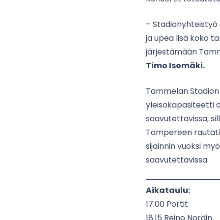
– Stadionyhteistyö 
ja upea lisä koko t
järjestämään Tamme
Timo Isomäki.
Tammelan Stadion t
yleisökapasiteetti o
saavutettavissa, sil
Tampereen rautatie
sijainnin vuoksi my
saavutettavissa.
Aikataulu:
17.00 Portit
18.15 Reino Nordin