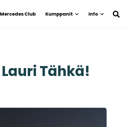
Mercedes Club
Kumppanit
Info
n
 Lauri Tähkä!