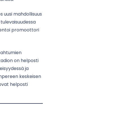
ös uusi mahdollisuus
e tulevaisuudessa
mentoi promoottori
apahtumien
stadion on helposti
heisyydessä ja
ampereen keskeisen
ovat helposti