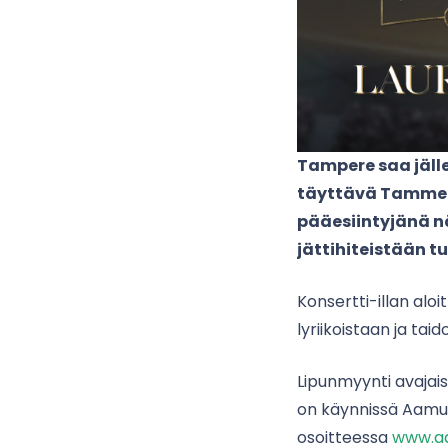
Tampere saa jäll
täyttävä Tammela
pääesiintyjänä n
jättihiteistään t
Konsertti-illan aloi
lyriikoistaan ja ta
Lipunmyynti avajais
on käynnissä Aamuleh
osoitteessa
www.aa