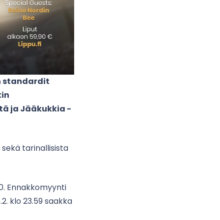
 standardit
tin
tä ja Jääkukkia -
sekä tarinallisista
.00. Ennakkomyynti
.2. klo 23.59 saakka