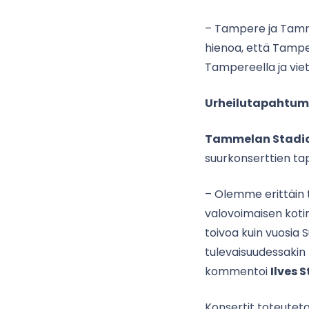
– Tampere ja Tamme
hienoa, että Tampe
Tampereella ja vie
Urheilutapahtumi
Tammelan Stadi
suurkonserttien t
– Olemme erittäin 
valovoimaisen kotim
toivoa kuin vuosia 
tulevaisuudessaki
kommentoi
Ilves 
Konsertit toteute