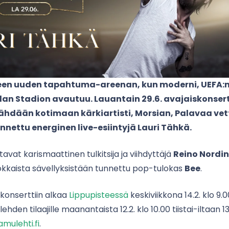
een uuden tapahtuma-areenan, kun moderni, UEFA:n
n Stadion avautuu. Lauantain 29.6. avajaiskonser
ähdään kotimaan kärkiartisti, Morsian, Palavaa vet
unnettu energinen live-esiintyjä Lauri Tähkä.
ttavat karismaattinen tulkitsija ja viihdyttäjä
Reino Nordin
idokkaista sävellyksistään tunnettu pop-tulokas
Bee
.
konserttiin alkaa
Lippupisteessä
keskiviikkona 14.2. klo 9
den tilaajille maanantaista 12.2. klo 10.00 tiistai-iltaan 13
mulehti.fi
.