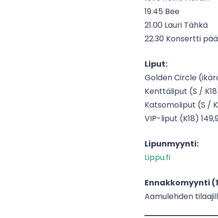
19.45 Bee
21.00 Lauri Tähkä
22.30 Konsertti pä
Liput:
Golden Circle (ikär
Kenttäliput (S / K1
Katsomoliput (S / K
VIP-liput (K18) 149,
Lipunmyynti:
Lippu.fi
Ennakkomyynti (12.2
Aamulehden tilaajil