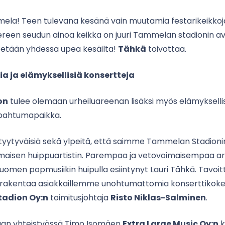
la! Teen tulevana kesänä vain muutamia festarikeikkoja.
reen seudun ainoa keikka on juuri Tammelan stadionin av
tetään yhdessä upea kesäilta!
Tähkä
toivottaa.
a ja elämyksellisiä konsertteja
on
tulee olemaan urheiluareenan lisäksi myös elämykselli
apahtumapaikka.
tyytyväisiä sekä ylpeitä, että saimme Tammelan Stadionin
aisen huippuartistin. Parempaa ja vetovoimaisempaa artist
Suomen popmusiikin huipulla esiintynyt Lauri Tähkä. Tavoi
n rakentaa asiakkaillemme unohtumattomia konserttikoke
Stadion Oy:n
toimitusjohtaja
Risto Niklas-Salminen
.
taan yhteistyössä Timo Isomäen
Extra Large Music Oy:n
k