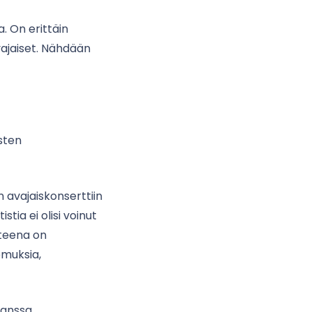
 On erittäin
ajaiset. Nähdään
sten
 avajaiskonserttiin
ia ei olisi voinut
tteena on
muksia,
anssa.