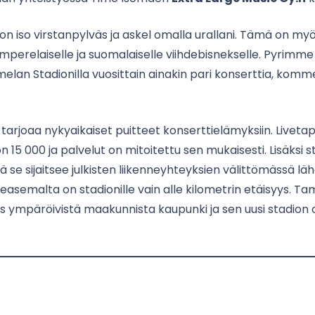
on iso virstanpylväs ja askel omalla urallani. Tämä on my
amperelaiselle ja suomalaiselle viihdebisnekselle. Pyrimm
lan Stadionilla vuosittain ainakin pari konserttia, kom
arjoaa nykyaikaiset puitteet konserttielämyksiin. Livet
n 15 000 ja palvelut on mitoitettu sen mukaisesti. Lisäksi 
lä se sijaitsee julkisten liikenneyhteyksien välittömässä lä
asemalta on stadionille vain alle kilometrin etäisyys. T
ös ympäröivistä maakunnista kaupunki ja sen uusi stadion 