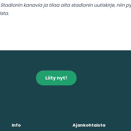
dionin kanavia ja tilaa alta stadionin uutiskirje, niin py
sta.
Liity nyt!
Info
Ajankohtaista