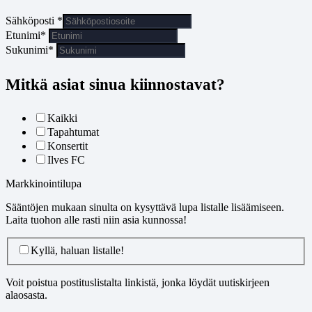
Sähköposti
*
Etunimi*
Sukunimi*
Mitkä asiat sinua kiinnostavat?
Kaikki
Tapahtumat
Konsertit
Ilves FC
Markkinointilupa
Sääntöjen mukaan sinulta on kysyttävä lupa listalle lisäämiseen.
Laita tuohon alle rasti niin asia kunnossa!
Kyllä, haluan listalle!
Voit poistua postituslistalta linkistä, jonka löydät uutiskirjeen
alaosasta.