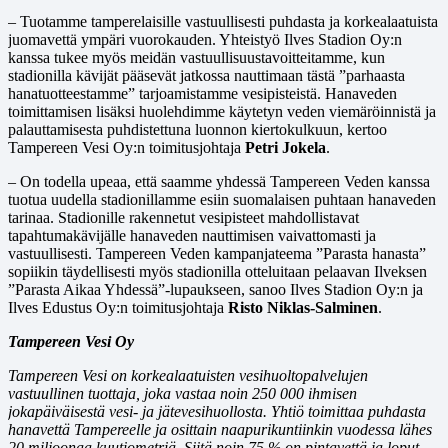
– Tuotamme tamperelaisille vastuullisesti puhdasta ja korkealaatuista
juomavettä ympäri vuorokauden. Yhteistyö Ilves Stadion Oy:n
kanssa tukee myös meidän vastuullisuustavoitteitamme, kun
stadionilla kävijät pääsevät jatkossa nauttimaan tästä ”parhaasta
hanatuotteestamme” tarjoamistamme vesipisteistä. Hanaveden
toimittamisen lisäksi huolehdimme käytetyn veden viemäröinnistä ja
palauttamisesta puhdistettuna luonnon kiertokulkuun, kertoo
Tampereen Vesi Oy:n toimitusjohtaja
Petri Jokela
.
– On todella upeaa, että saamme yhdessä Tampereen Veden kanssa
tuotua uudella stadionillamme esiin suomalaisen puhtaan hanaveden
tarinaa. Stadionille rakennetut vesipisteet mahdollistavat
tapahtumakävijälle hanaveden nauttimisen vaivattomasti ja
vastuullisesti. Tampereen Veden kampanjateema ”Parasta hanasta”
sopiikin täydellisesti myös stadionilla otteluitaan pelaavan Ilveksen
”Parasta Aikaa Yhdessä”-lupaukseen, sanoo Ilves Stadion Oy:n ja
Ilves Edustus Oy:n toimitusjohtaja
Risto Niklas-Salminen
.
Tampereen Vesi Oy
Tampereen Vesi on korkealaatuisten vesihuoltopalvelujen
vastuullinen tuottaja, joka vastaa noin 250 000 ihmisen
jokapäiväisestä vesi- ja jätevesihuollosta. Yhtiö toimittaa puhdasta
hanavettä Tampereelle ja osittain naapurikuntiinkin vuodessa lähes
20 miljoonaa kuutiometriä. Siitä noin 75 % on pintavettä ja loput