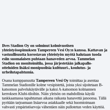
Ilves Stadion Oy on solminut kolmivuotisen
yhteistyösopimuksen Tampereen Vesi Oy:n kanssa. Kattavan ja
vastuullisuutta korostavan yhteistyön myötä halutaan tuoda
esiin suomalaisen puhtaan hanaveden arvoa. Tammelan
Stadion on monitoimitila, jossa järjestetään jalkapallo-
otteluiden lisäksi monipuolisia kulttuuri-, koulutus- ja
urheilutapahtumia.
Osana kumppanuutta
Tampereen Vesi Oy
toimittaa ja asentaa
Tammelan Stadionille kolme vesipistettä, joista yksi sijoitetaan B-
katsomon palvelukäytävälle ja kaksi A-katsomon kolmannen
kerroksen Klubi-tiloihin. Näin yleisön on mahdollista käydä
tankkaamassa tapahtuman aikana raikasta hanavettä janoonsa. Tällä
pyritään tarjoamaan lisäarvoa asiakkaalle sekä huomioimaan
vahvasti ympäristöarvoja vähentäen näin pullotetun veden käyttöä.