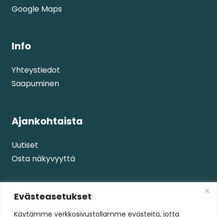
Google Maps
Info
Yhteystiedot
Saapuminen
Ajankohtaista
Uutiset
Osta näkyvyyttä
Palvelut
Evästeasetukset
Käytämme verkkosivustollamme evästeitä, jotta