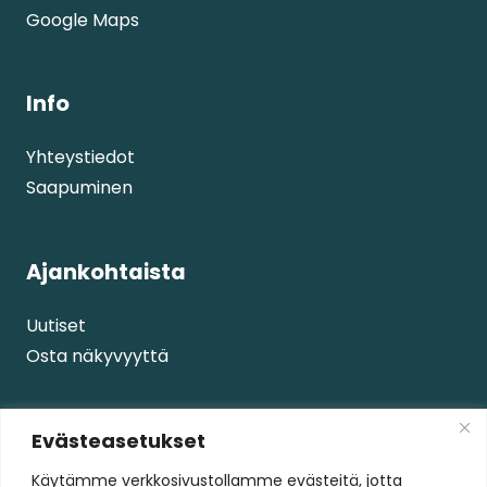
Google Maps
Info
Yhteystiedot
Saapuminen
Ajankohtaista
Uutiset
Osta näkyvyyttä
Palvelut
Evästeasetukset
Käytämme verkkosivustollamme evästeitä, jotta