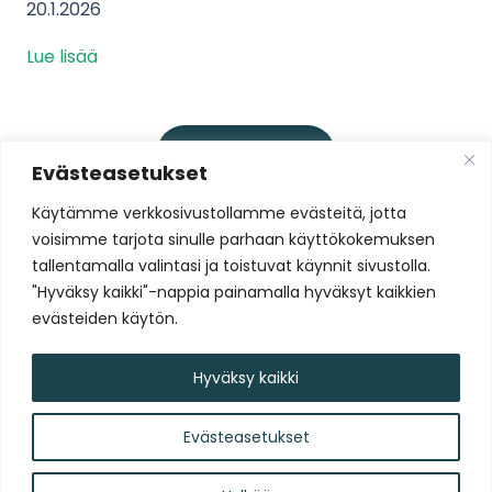
20.1.2026
Lue lisää
Lataa lisää
Evästeasetukset
Käytämme verkkosivustollamme evästeitä, jotta
voisimme tarjota sinulle parhaan käyttökokemuksen
Liity Tammelan Stadionin
tallentamalla valintasi ja toistuvat käynnit sivustolla.
uutiskirjelistalle
"Hyväksy kaikki"-nappia painamalla hyväksyt kaikkien
evästeiden käytön.
Liity nyt!
Hyväksy kaikki
Evästeasetukset
Tammelan Stadion