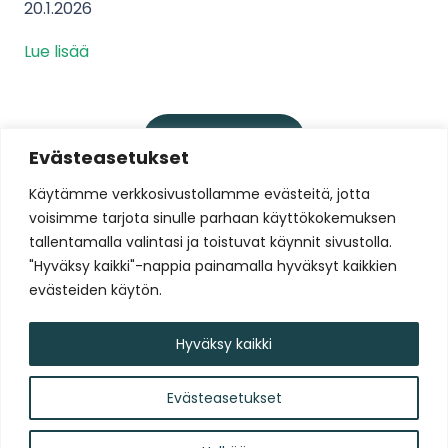
20.1.2026
Lue lisää
Lataa lisää
Evästeasetukset
Käytämme verkkosivustollamme evästeitä, jotta
voisimme tarjota sinulle parhaan käyttökokemuksen
Liity Tammelan Stadionin
tallentamalla valintasi ja toistuvat käynnit sivustolla.
uutiskirjelistalle
"Hyväksy kaikki"-nappia painamalla hyväksyt kaikkien
evästeiden käytön.
Liity nyt!
Hyväksy kaikki
Evästeasetukset
Tammelan Stadion